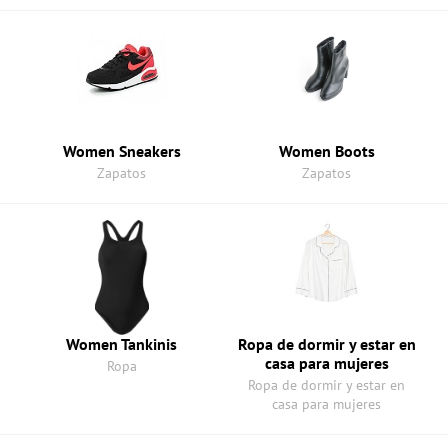
Women Sneakers
Women Boots
Zapatos
Zapatos
n
Women Tankinis
Ropa de dormir y estar en
casa para mujeres
Ropa
Ropa de dormir y estar en
casa para mujeres