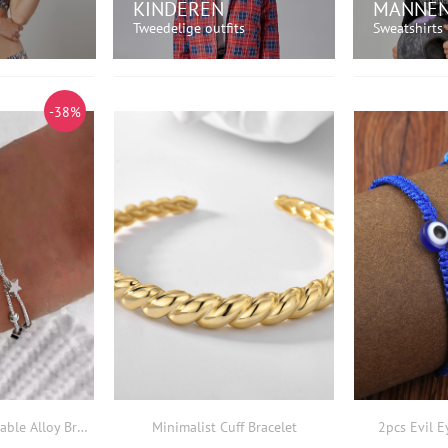
KINDEREN
MANNE
Tweedelige outfits
Sweatshirts
NU!
WINKEL NU!
WI
-38%
Star Beading Adjustable Alloy Bracelet
Minimalist Cuff Bracelet
2pcs Evil E