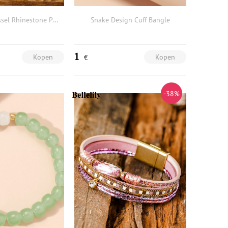
Ethnic Owl Tassel Rhinestone PU Leather Bracelet
Snake Design Cuff Bangle
1
Kopen
Kopen
€
-38%