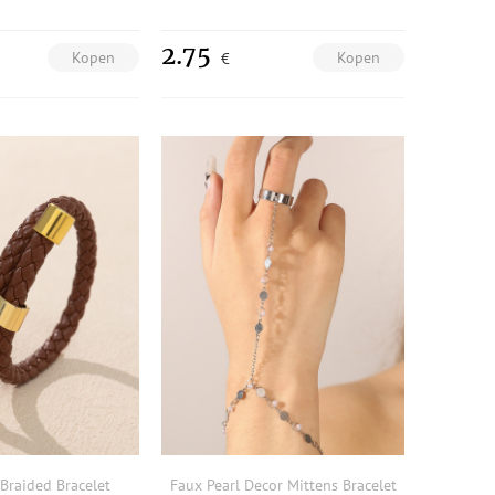
2.75
Kopen
Kopen
€
 Braided Bracelet
Faux Pearl Decor Mittens Bracelet