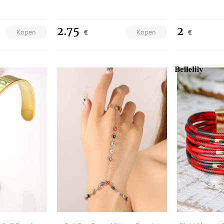
2.75
2
Kopen
Kopen
€
€