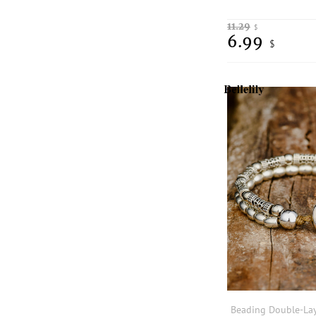
11.29
$
6.99
$