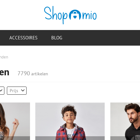
ACCESSOIRES
BLOG
nden
en
7790
artikelen
Prijs