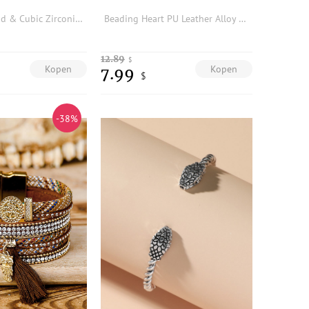
Eye Detail Hand & Cubic Zirconia Decor Bracelet
Beading Heart PU Leather Alloy Bracelet
12.89
$
Kopen
Kopen
7.99
$
-38%