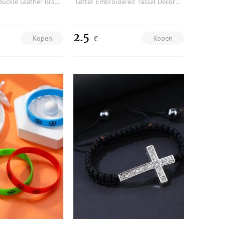
Plaid Magnet Buckle Leather Bracelet
Letter Embroidered Tassel Decor Bracelet
2.5
Kopen
Kopen
€