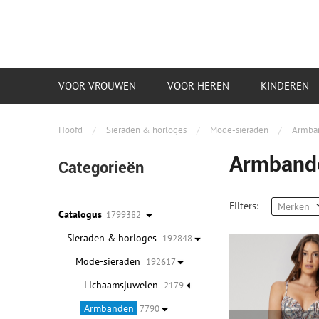
VOOR VROUWEN
VOOR HEREN
KINDEREN
Hoofd
/
Sieraden & horloges
/
Mode-sieraden
/
Armba
Armband
Categorieën
Filters:
Merken
Catalogus
1799382
Sieraden & horloges
192848
Mode-sieraden
192617
Lichaamsjuwelen
2179
Armbanden
7790