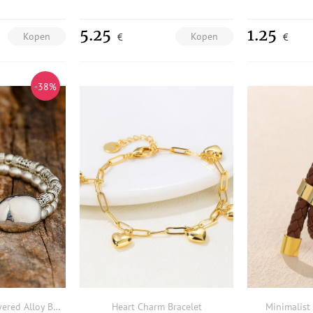
5.25
1.25
Kopen
Kopen
€
€
-38%
Beading Double-Layered Alloy Bracelet
Heart Charm Bracelet
Minimalist