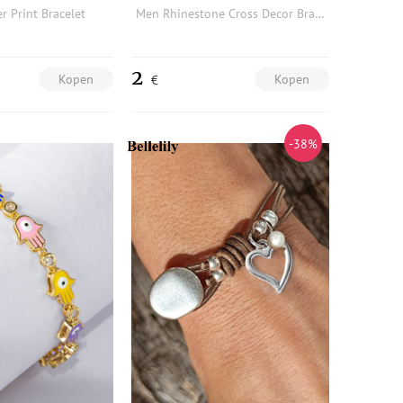
r Print Bracelet
Men Rhinestone Cross Decor Bracelet
2
Kopen
Kopen
€
-38%