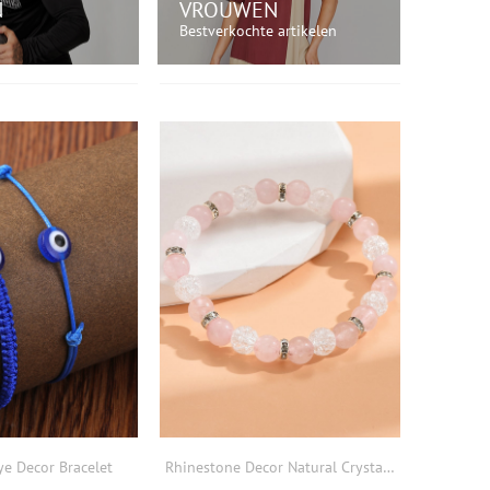
N
VROUWEN
Bestverkochte artikelen
NKEL NU!
WINKEL NU!
ye Decor Bracelet
Rhinestone Decor Natural Crystal Beaded Bracelet