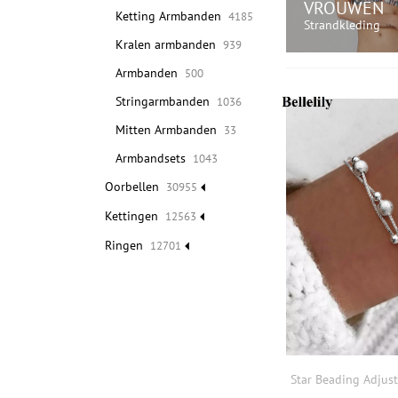
VROUWEN
Ketting Armbanden
4185
Strandkleding
Kralen armbanden
939
Armbanden
500
WINKEL 
Stringarmbanden
1036
Mitten Armbanden
33
Armbandsets
1043
Oorbellen
30955
Kettingen
12563
Ringen
12701