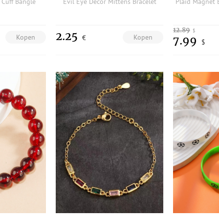
 Cuff Bangle
Evil Eye Decor Mittens Bracelet
12.89
$
2.25
Kopen
Kopen
€
7.99
$