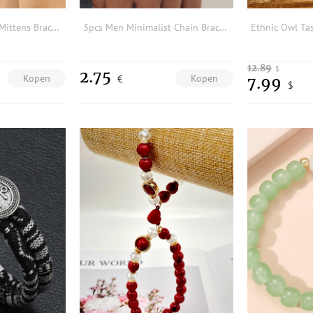
Hamsa Hand Decor Mittens Bracelet
3pcs Men Minimalist Chain Bracelet
12.89
$
2.75
Kopen
Kopen
€
7.99
$