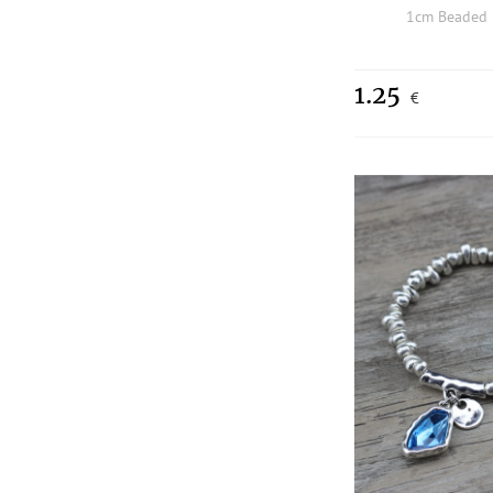
1cm Beaded 
1.25
€