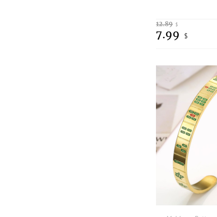
12.89
$
7.99
$