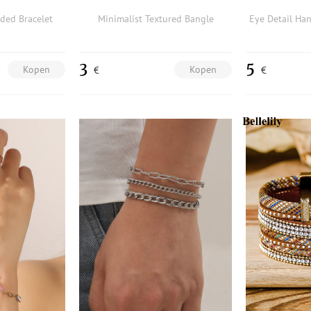
ded Bracelet
Minimalist Textured Bangle
3
5
Kopen
Kopen
€
€