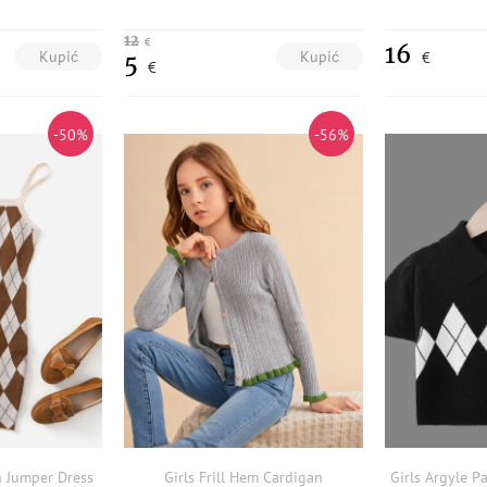
12
€
16
Kupić
Kupić
€
5
€
-50%
-56%
n Jumper Dress
Girls Frill Hem Cardigan