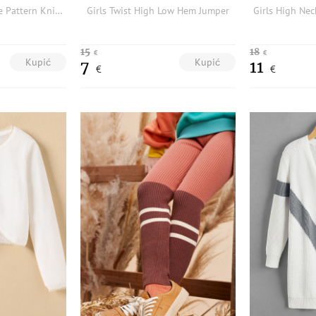
Girls Letter & Argyle Pattern Knit Skirt
Girls Twist High Low Hem Jumper
15
18
€
€
Kupić
Kupić
7
11
€
€