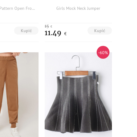
Girls Chevron Pattern Open Front Cardigan
Girls Mock Neck Jumper
15
€
Kupić
Kupić
11.49
€
-60%