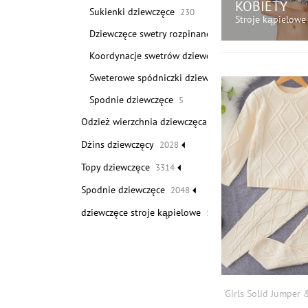
KOBIETY
Sukienki dziewczęce
230
Stroje kąpielowe
Dziewczęce swetry rozpinane
418
Koordynacje swetrów dziewczęcych
92
KUP TER
Sweterowe spódniczki dziewczęce
27
Spodnie dziewczęce
5
Odzież wierzchnia dziewczęca
1437
Dżins dziewczęcy
2028
Topy dziewczęce
3314
Spodnie dziewczęce
2048
dziewczęce stroje kąpielowe
1675