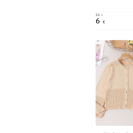
12
€
6
€