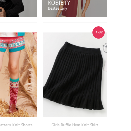
KOBIETY
Bestsellery
P TERAZ!
KUP TERAZ!
-54%
Pattern Knit Shorts
Girls Ruffle Hem Knit Skirt