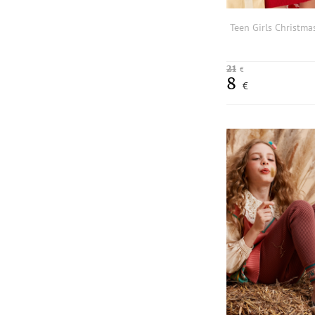
21
€
8
€