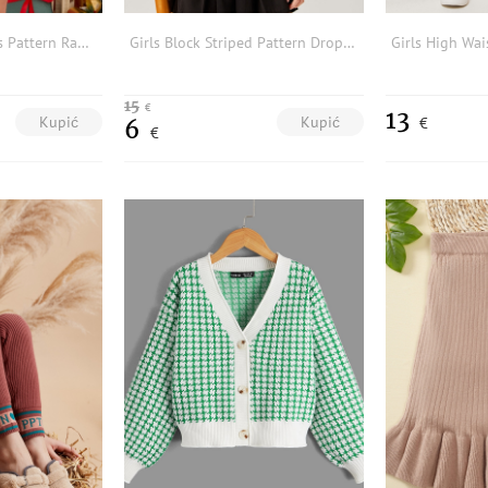
Teen Girls Christmas Pattern Raglan Sleeve Jumper Dress
Girls Block Striped Pattern Drop Shoulder Jumper
15
€
13
Kupić
Kupić
€
6
€