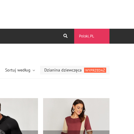
Polski, PL
Sortuj według
Dzianina dziewczęca
WYPRZEDAŻ