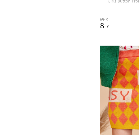
Girls Button Fro
19
€
8
€