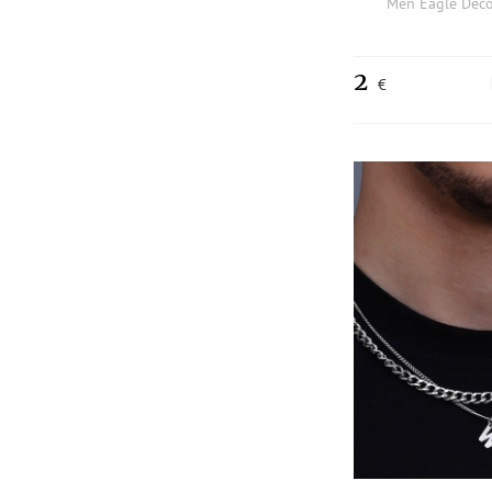
Men Eagle Deco
2
€