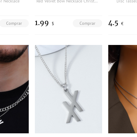
r Necklace
Red Velvet Bow Necklace Christmas New Year Valentine's Day Jewelry Gifts For Her
Disc Tasse
1.99
4.5
Comprar
Comprar
$
€