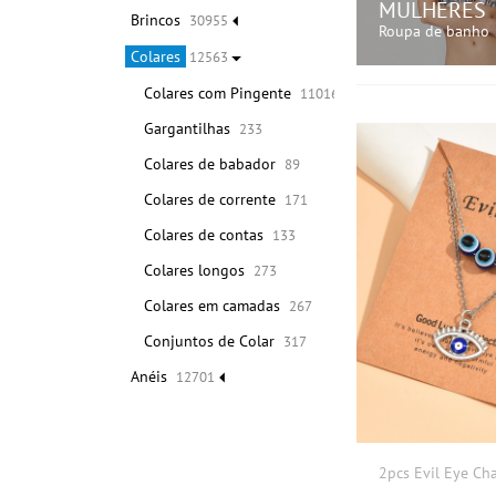
MULHERES
Brincos
30955
Roupa de banho
Colares
12563
Colares com Pingente
11016
COMPRE A
Gargantilhas
233
Colares de babador
89
Colares de corrente
171
Colares de contas
133
Colares longos
273
Colares em camadas
267
Conjuntos de Colar
317
Anéis
12701
2pcs Evil Eye Ch