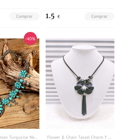
1.5
Comprar
Comprar
€
-40%
Western Bohemian Turquoise Necklace
Flower & Chain Tassel Charm Y Lariat Necklace