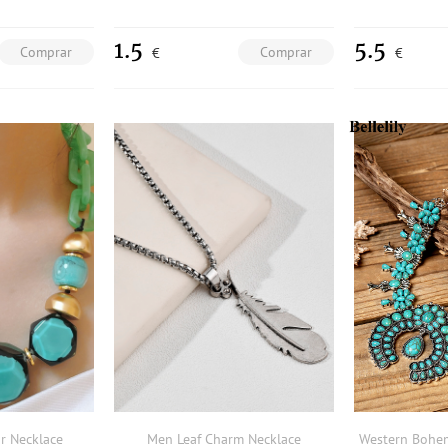
1.5
5.5
Comprar
Comprar
€
€
r Necklace
Men Leaf Charm Necklace