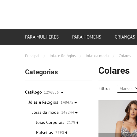
PARA MULHERES
PARA HOMENS
CRIANÇAS
Principal
/
Jóias e Relógios
/
Joias da moda
/
Colares
Colares
Categorias
Filtros:
Marcas
Catálogo
1296886
Jóias e Relógios
148475
Joias da moda
148244
Joias Corporais
2179
Pulseiras
7790