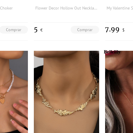
 Choker
Flower Decor Hollow Out Necklace
5
7.99
Comprar
Comprar
€
$