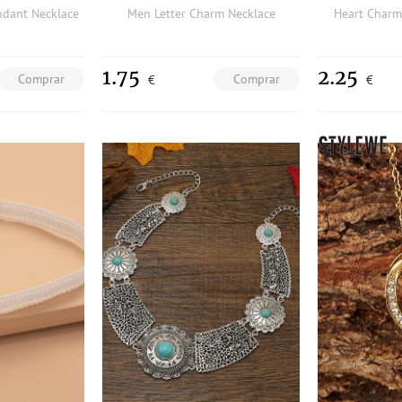
ndant Necklace
Men Letter Charm Necklace
Heart Charm
1.75
2.25
Comprar
Comprar
€
€