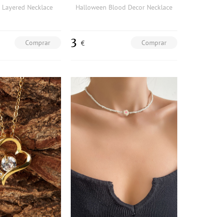
 Layered Necklace
Halloween Blood Decor Necklace
3
Comprar
Comprar
€