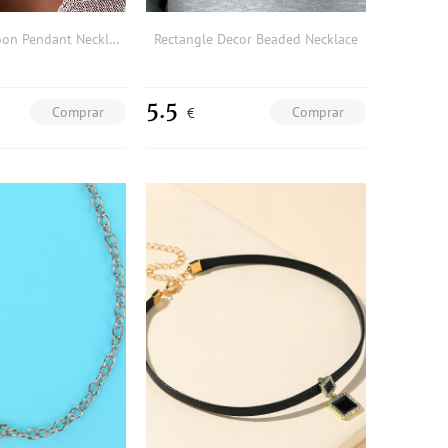
Simple Sun Moon Pendant Necklace
Rectangle Decor Beaded Necklace
5.5
Comprar
Comprar
€