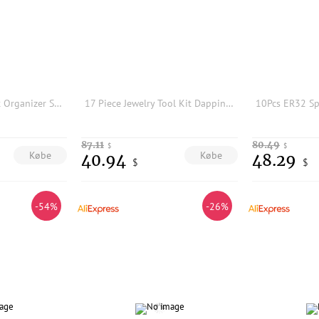
Felt Backpack Insert Organizer Storage Bag Universal Bag In Bag Men Women Shoulder Tote Bags Handbag Organizers(Dark Khaki)
17 Piece Jewelry Tool Kit Dapping Block Punches Swage Set Hole Punch and Storage for Ring Earring Metal Craft DIY Tools
87.11
80.49
$
$
Købe
Købe
40.94
48.29
$
$
-54%
-26%