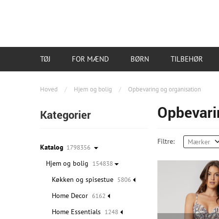
TØJ
FOR MÆND
BØRN
TILBEHØR
Hoved
/
Hjem og bolig
/
Opbevaring og organisation
Opbevari
Kategorier
Filtre:
Mærker
Katalog
1798356
Hjem og bolig
154838
Køkken og spisestue
5806
Home Decor
6162
Home Essentials
1248