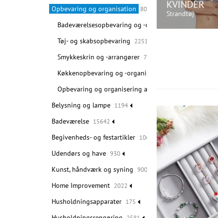
KVINDER
Opbevaring og organisation
80400
Strandtøj
Badeværelsesopbevaring og -organisation
539
Tøj- og skabsopbevaring
2251
KØB N
Smykkeskrin og -arrangører
75173
Køkkenopbevaring og -organisation
2036
Opbevaring og organisering af vasketøj
401
Belysning og lampe
1194
Badeværelse
15642
Begivenheds- og festartikler
10625
Udendørs og have
930
Kunst, håndværk og syning
900
Home Improvement
2022
Husholdningsapparater
175
Husholdningsrengøring
2581