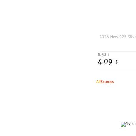
8.52
$
4.09
$