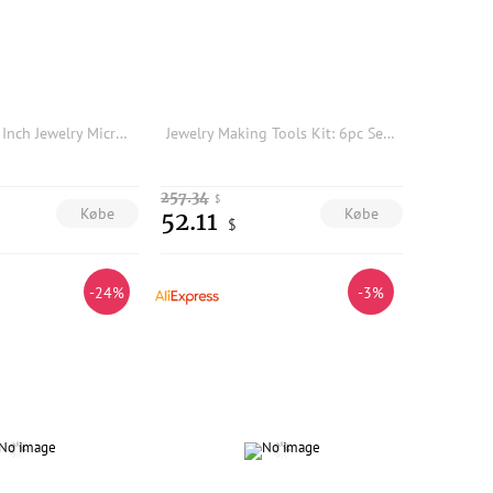
Professional 3 Inch Jewelry Micro Block Engraving Vise Ball 360 Degree Rotating Stone Setting Tool Steel Goldsmith Clamp
Jewelry Making Tools Kit: 6pc Set, Including Needle Round Nose, Wire Cutters, Crimper and End Nippers for Beading and Craft
257.34
$
Købe
Købe
52.11
$
-24%
-3%