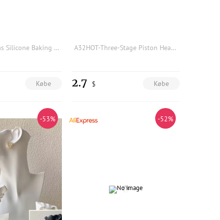
N5KA Christmas Silicone Baking Mold Heat Resistant Material Santa Design DIY Crafts
A32HOT-Three-Stage Piston Head High-Pressure Copper Head For 6Mm 30Mpa High-Pressure Pump Piston Parts
2.7
Købe
Købe
$
-53%
-52%