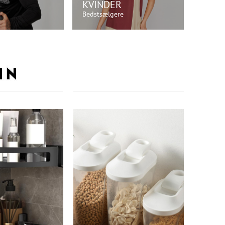
KVINDER
Bedstsælgere
ØB NU!
KØB NU!