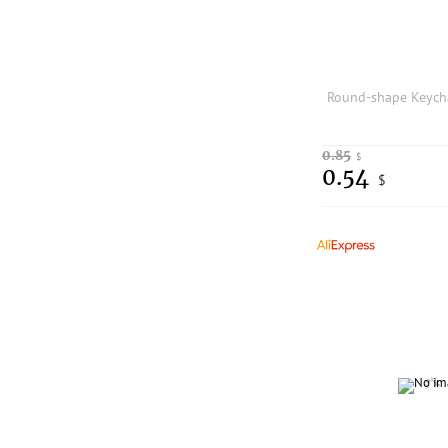
0.85
$
0.54
$