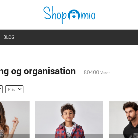
BLOG
ng og organisation
80400
Varer
Pris