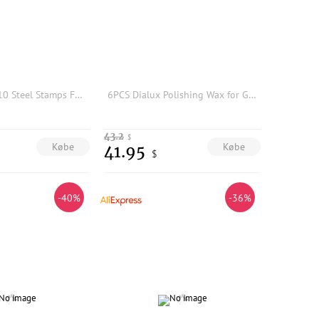
N5KA Pack of 10 Steel Stamps Featuring Unique Heart Pattern for Jewelry Statement
6PCS Dialux Polishing Wax for Gold Silver Engraving Jewelry Polishing Compound
43.2
$
Købe
Købe
41.95
$
-40%
-36%