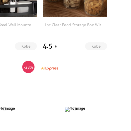
1pc Stainless Steel Wall Mounted Triangle Storage Rack
1pc Clear Food Storage Box With Pour Lid
4.5
Købe
Købe
€
-28%