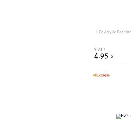
7.73
$
4.95
$