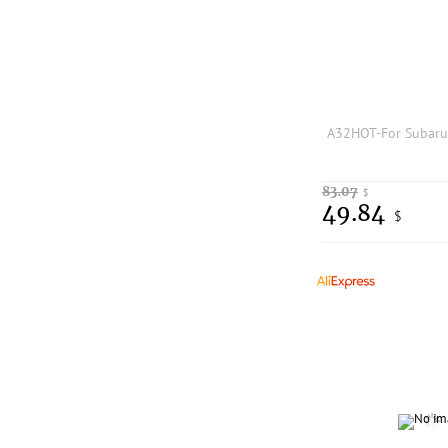
83.07
$
49.84
$