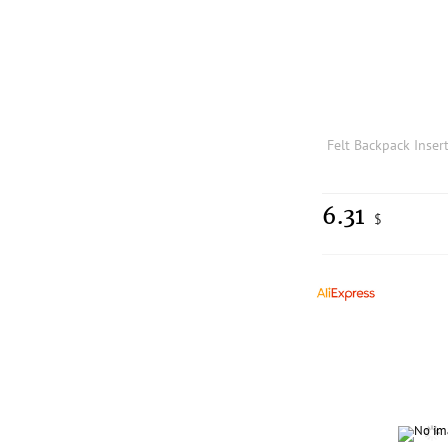
6.31
$