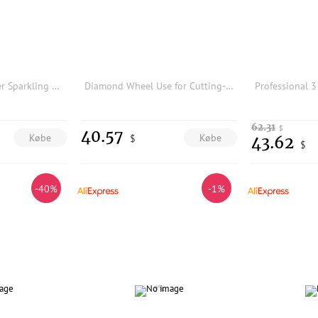
2026 New 925 Silver Sparkling Lucky Cocktail Flower Festival Gift Ring Display Tool Exquisite DIY Charm Jewelry
Diamond Wheel Use for Cutting-Edge Grinding Machine Pneumatic Engraving Carving Knife Dual Angle Jewelry Making Tools LK-GM01P
62.31
$
40.57
Købe
Købe
$
43.62
$
-40%
-1%