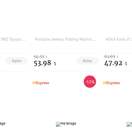
A32HOT-For Subaru BRZ Toyota GR86 2021-2024 Automatic Window-Lifting Closer Rearview Mirror Deploy Folds Controller
Portable Jewelry Plating Machine Kit | Gold Silver Rhodium Electroplating Equipment for Jewelry Making & Repair
54.53
63.05
$
$
Købe
Købe
53.98
47.92
$
$
-53%