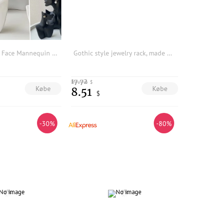
1pc Resin Side Face Mannequin Jewelry Display Stand Head Bust Portrait Necklace BraceletS Earrings Jewellery Storage Rack Holder
Gothic style jewelry rack, made of plastic material, suitable for storing necklaces, earrings, rings, and home decor items
17.72
$
Købe
Købe
8.51
$
-30%
-80%