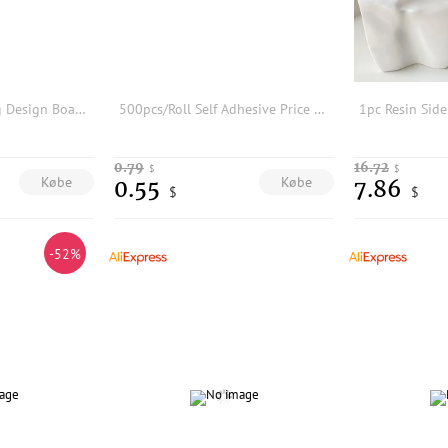
1 Pc Acrylic Beading Design Board Suitable Bracelet Display Stand For Jewelry Making Necklaces Crafts Tray Practical Display
500pcs/Roll Self Adhesive Price Dumbell Tags Necklace Ring Labels Paper Jewelry Labels DIY Display Tool Jewelry Accessories
0.79
16.72
$
$
Købe
Købe
0.55
7.86
$
$
-52%