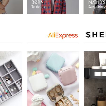
BØRN
MÆND'S
To-delt tøj
Sweatshirts
U!
KØB NU!
K