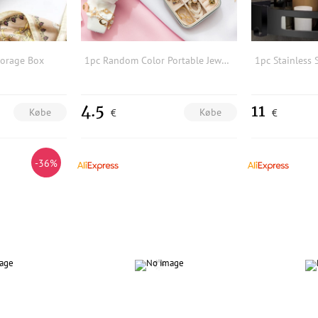
torage Box
1pc Random Color Portable Jewelry Storage Box,Exquisite Solid Square Shaped Colorful Travel Earrings,Ring Storage Box,All Reason
4.5
11
Købe
Købe
€
€
-36%