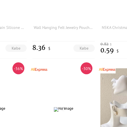
Round-shape Keychain Silicone Mold with Hole Keyring Pendant Handmade Mold
Wall Hanging Felt Jewelry Pouch for Pins Brooches Badges Medals Organizer Display Storage Bag Travel Home Office Elegant Compact
0.82
$
8.36
Købe
Købe
$
0.59
$
-36%
-30%