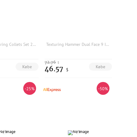
10Pcs ER32 Spring Collets Set 2/4/6/8/10/12/16/18/20mm + MT3 M12 ER32 Collet Chuck Morse Taper Holder
Texturing Hammer Dual Face 9 Interchangeable Heads Design Texture Metal Work Jewelry DIY Tools
72.76
$
Købe
Købe
46.57
$
-25%
-50%