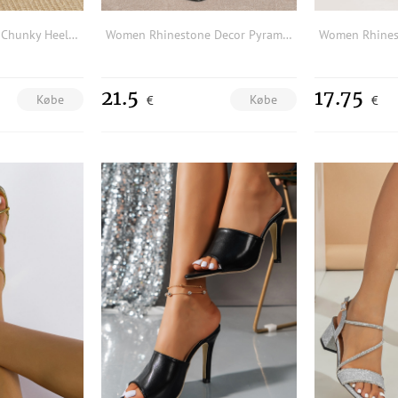
Women Knot Decor Chunky Heeled Sandals, Elegant Khaki Ankle Strap Sandals
Women Rhinestone Decor Pyramid Heeled Sandals, Glamorous Summer Glass Slide Sandals
21.5
17.75
Købe
Købe
€
€