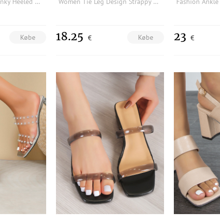
Braided Design Chunky Heeled Mule Sandals
Women Tie Leg Design Strappy Sandals, Chunky Heeled Fashion Sandals
18.25
23
Købe
Købe
€
€