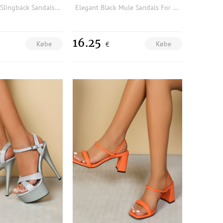
Elegant Beige Slingback Sandals For Women, Snakeskin Embossed Chunky Heeled Sandals
Elegant Black Mule Sandals For Women, Crocodile Embossed Chunky Heeled Sandals
16.25
Købe
Købe
€