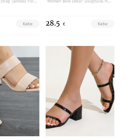
Fashion Ankle Strap Sandals For Women, Houndstooth Pattern Knot Decor Platform Cone Heeled Sandals
Women Bow Decor Sculptural Heeled Ankle Strap Sandals, Fashionable Outdoor Heeled Sandals
28.5
Købe
Købe
€