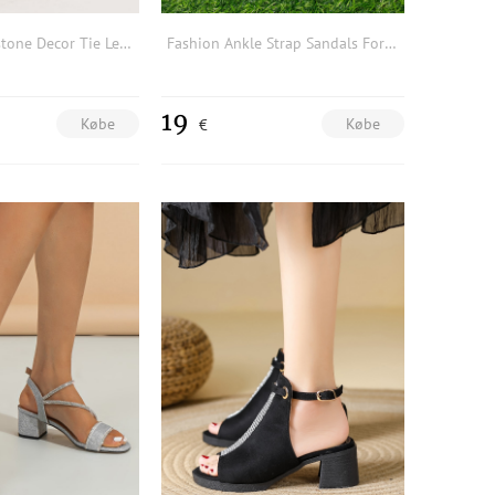
Women Rhinestone Decor Tie Leg Design Sculptural Heeled Sandals, Glamorous Glass Strappy Sandals For Outdoor
Fashion Ankle Strap Sandals For Women, Two Tone Studded Decor Chunky Heeled Sandals
19
Købe
Købe
€