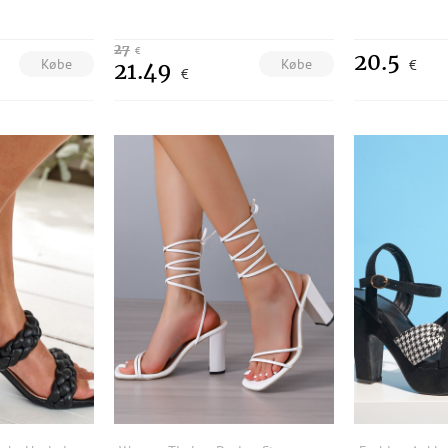
27
€
20.5
Købe
Købe
€
21.49
€