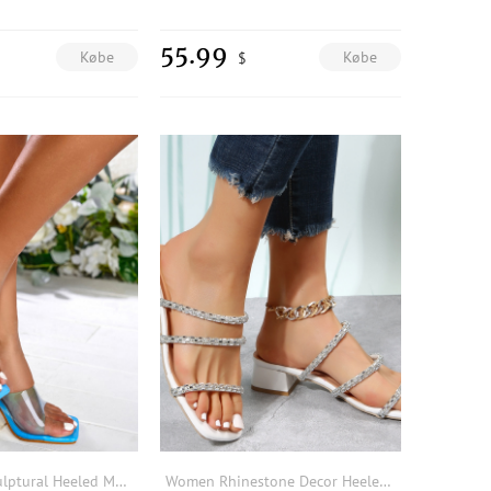
55.99
Købe
Købe
$
Clear Strap Sculptural Heeled Mule Sandals
Women Rhinestone Decor Heeled Sandals, Glass Chunky Heeled Glamorous Mule Sandals For Outdoor