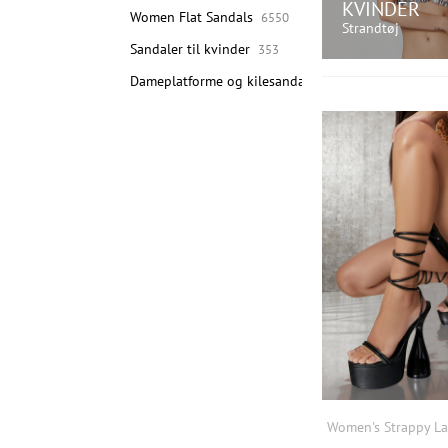
KVINDER
Women Flat Sandals
6550
Strandtøj
Sandaler til kvinder
353
Dameplatforme og kilesandaler
3247
KØB N