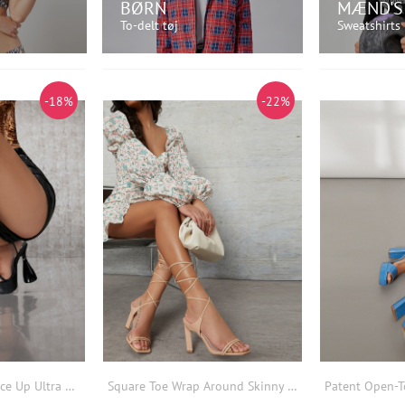
BØRN
MÆND'S
To-delt tøj
Sweatshirts
U!
KØB NU!
K
-18%
-22%
Women's Strappy Lace Up Ultra Platform Statement High Heels Spring Shoes Spring Break Easter Prom Heels Prom Heels Wedding Shoes
Square Toe Wrap Around Skinny Block High Heels