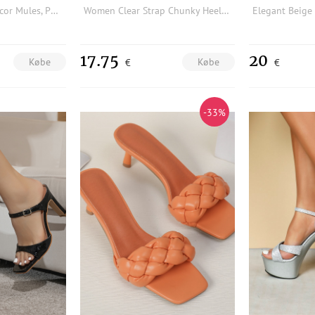
Women Studded Decor Mules, PVC Chunky Heeled Fashion Sandals
Women Clear Strap Chunky Heeled Sandals, Fashionable PVC Mule Sandals For Outdoor
17.75
20
Købe
Købe
€
€
-33%