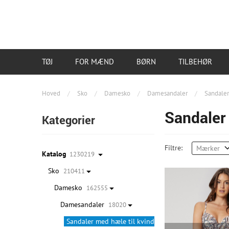
TØJ
FOR MÆND
BØRN
TILBEHØR
Hoved
/
Sko
/
Damesko
/
Damesandaler
/
Sandaler
Sandaler 
Kategorier
Filtre:
Mærker
Katalog
1230219
Sko
210411
Damesko
162555
Damesandaler
18020
Sandaler med hæle til kvinder
7855