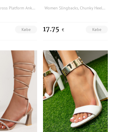
Women Criss Cross Platform Ankle Strap Stiletto Heeled Sandals, Glamorous Glitter Heeled Sandals
Women Slingbacks, Chunky Heeled Funky Sandals
17.75
Købe
Købe
€