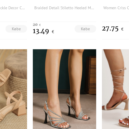
Women Textured Buckle Decor Chunky Heeled Sandals, Fashionable Mule Sandals For Outdoor
Braided Detail Stiletto Heeled Mule Sandals
20
€
27.75
Købe
Købe
€
13.49
€