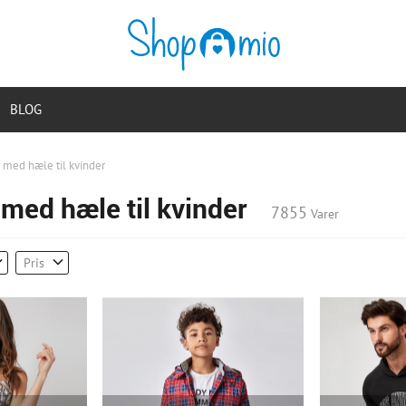
BLOG
 med hæle til kvinder
med hæle til kvinder
7855
Varer
Pris