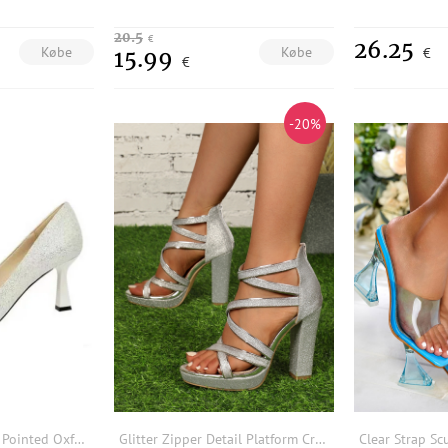
20.5
€
26.25
Købe
Købe
€
15.99
€
-20%
Shiny Princess Gritt Pointed Oxfords
Glitter Zipper Detail Platform Cross Strap Sandals