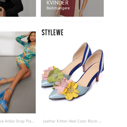
KVINDER
Bedstsælgere
ØB NU!
KØB NU!
Patent Open-Toe Ankle Strap Platform Heels
Leather Kitten Heel Color Block Flower Shoes